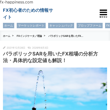
fx-happiness.com
FX初心者のための情報サ
イト
ホーム
マーケットレポート
キャッシュバック
プロップファーム
F
ホーム
FXインジケータ／理論
パラボリックSARを用いたFX...
2021年12月28日
2026年8月3日
パラボリックSARを用いたFX相場の分析方
法・具体的な設定値も解説！