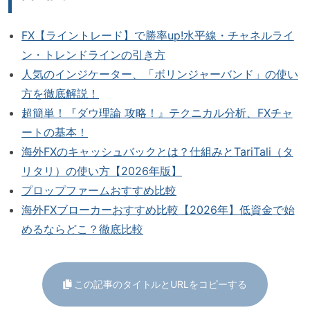
FX【ライントレード】で勝率up!水平線・チャネルライ
ン・トレンドラインの引き方
人気のインジケーター、「ボリンジャーバンド」の使い
方を徹底解説！
超簡単！『ダウ理論 攻略！』テクニカル分析、FXチャ
ートの基本！
海外FXのキャッシュバックとは？仕組みとTariTali（タ
リタリ）の使い方【2026年版】
プロップファームおすすめ比較
海外FXブローカーおすすめ比較【2026年】低資金で始
めるならどこ？徹底比較
この記事のタイトルとURLをコピーする