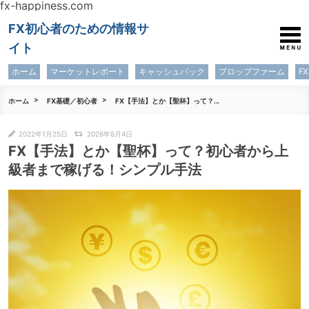
fx-happiness.com
FX初心者のための情報サ
イト
ホーム
マーケットレポート
キャッシュバック
プロップファーム
F
ホーム
FX基礎／初心者
FX【手法】とか【聖杯】って？...
2022年1月25日
2026年8月4日
FX【手法】とか【聖杯】って？初心者から上
級者まで稼げる！シンプル手法