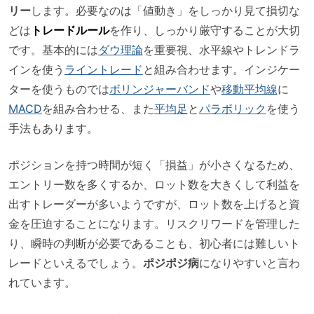
リー
します。必要なのは「値動き」をしっかり見て損切な
どは
トレードルール
を作り、しっかり厳守することが大切
です。基本的には
ダウ理論
を重要視、水平線やトレンドラ
インを使う
ライントレード
と組み合わせます。インジケー
ターを使うものでは
ボリンジャーバンド
や
移動平均線
に
MACD
を組み合わせる、また
平均足
と
パラボリック
を使う
手法もあります。
ポジションを持つ時間が短く「損益」が小さくなるため、
エントリー数を多くするか、ロット数を大きくして利益を
出すトレーダーが多いようですが、ロット数を上げると資
金を圧迫することになります。リスクリワードを管理した
り、瞬時の判断が必要であることも、初心者には難しいト
レードといえるでしょう。
ポジポジ病
になりやすいと言わ
れています。